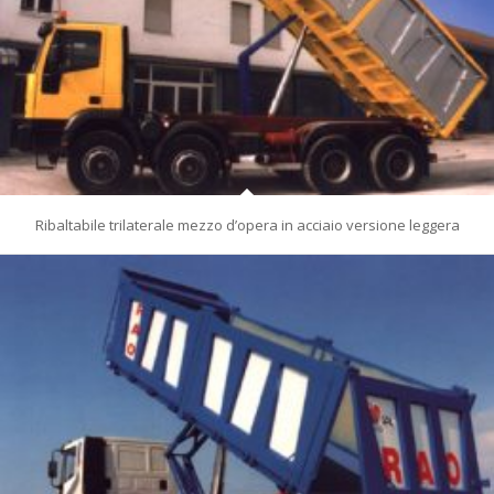
Ribaltabile trilaterale mezzo d’opera in acciaio versione leggera