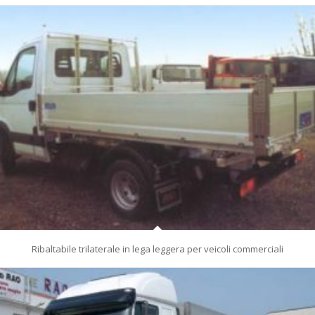
Ribaltabile trilaterale in lega leggera per veicoli commerciali