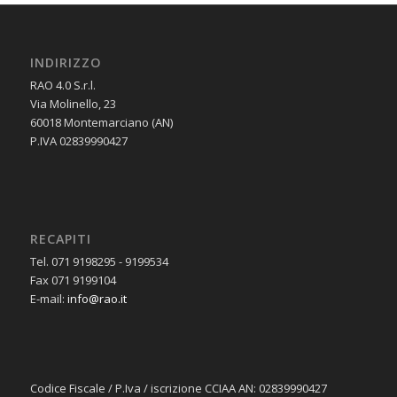
INDIRIZZO
RAO 4.0 S.r.l.
Via Molinello, 23
60018 Montemarciano (AN)
P.IVA 02839990427
RECAPITI
Tel. 071 9198295 - 9199534
Fax 071 9199104
E-mail:
info@rao.it
Codice Fiscale / P.Iva / iscrizione CCIAA AN: 02839990427