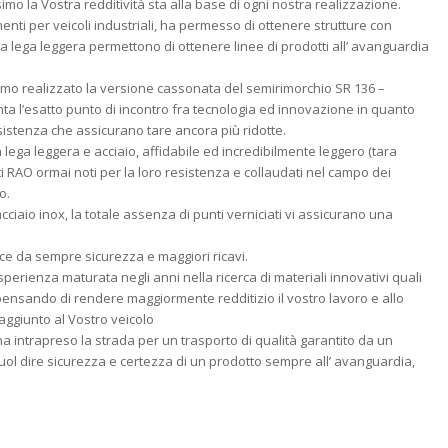
mo la Vostra redditività sta alla base di ogni nostra realizzazione.
imenti per veicoli industriali, ha permesso di ottenere strutture con
la lega leggera permettono di ottenere linee di prodotti all’ avanguardia
mo realizzato la versione cassonata del semirimorchio SR 136 –
nta l’esatto punto di incontro fra tecnologia ed innovazione in quanto
resistenza che assicurano tare ancora più ridotte.
lega leggera e acciaio, affidabile ed incredibilmente leggero (tara
ttati RAO ormai noti per la loro resistenza e collaudati nel campo dei
o.
 acciaio inox, la totale assenza di punti verniciati vi assicurano una
ce da sempre sicurezza e maggiori ricavi.
perienza maturata negli anni nella ricerca di materiali innovativi quali
pensando di rendere maggiormente redditizio il vostro lavoro e allo
 aggiunto al Vostro veicolo
ha intrapreso la strada per un trasporto di qualità garantito da un
 vuol dire sicurezza e certezza di un prodotto sempre all’ avanguardia,