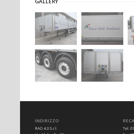
GALLERY
INDIRIZZO
RECA
RAO 4.0 S.r.l.
Tel. 0