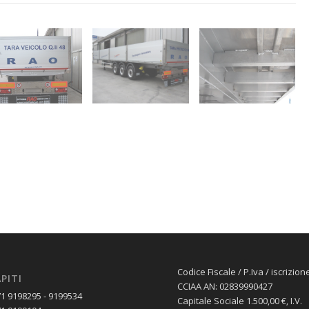
Codice Fiscale / P.Iva / iscrizion
PITI
CCIAA AN: 02839990427
71 9198295 - 9199534
Capitale Sociale 1.500,00 €‚ I.V.