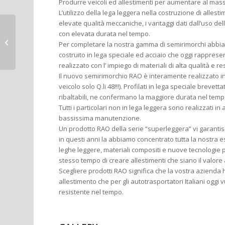
Produrre veicoli ed allestimenti per aumentare al massi
L’utilizzo della lega leggera nella costruzione di allest
elevate qualità meccaniche, i vantaggi dati dall’uso del
Semirimorchio RAO
con elevata durata nel tempo.
Ribaltabile doppia
Per completare la nostra gamma di semirimorchi abbia
cassa telaio zincato
costruito in lega speciale ed acciaio che oggi rapprese
realizzato con l’ impiego di materiali di alta qualità e 
Il nuovo semirimorchio RAO è interamente realizzato in 
veicolo solo Q.li 48!!!). Profilati in lega speciale breve
ribaltabili, ne confermano la maggiore durata nel temp
Tutti i particolari non in lega leggera sono realizzati in
bassissima manutenzione.
Un prodotto RAO della serie “superleggera” vi garantis
in questi anni la abbiamo concentrato tutta la nostra es
leghe leggere, materiali compositi e nuove tecnologie 
stesso tempo di creare allestimenti che siano il valore
Scegliere prodotti RAO significa che la vostra azienda 
allestimento che per gli autotrasportatori Italiani oggi
resistente nel tempo.