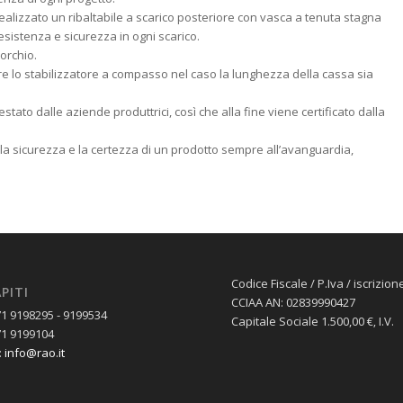
realizzato un ribaltabile a scarico posteriore con vasca a tenuta stagna
esistenza e sicurezza in ogni scarico.
morchio.
re lo stabilizzatore a compasso nel caso la lunghezza della cassa sia
estato dalle aziende produttrici, così che alla fine viene certificato dalla
o la sicurezza e la certezza di un prodotto sempre all’avanguardia,
Codice Fiscale / P.Iva / iscrizion
PITI
CCIAA AN: 02839990427
71 9198295 - 9199534
Capitale Sociale 1.500,00 €‚ I.V.
71 9199104
:
info@rao.it