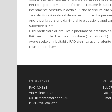
Per il trasporto di materiale ferroso e rottame è stato 
interamente costruito in acciaio T1 che assiscura alta r
Tale struttura è realizzabile sia per motrice che per ri
Anche per la versione da rimorchio è possibile applica
superiore ai 6 mt.
Ogni particolare di idraulica e pneumatica installato è t
RAO secondo le direttive comunitarie (marcatura CE).
Avere scelto un ribaltabile RAO significa aver preferit
resistente nel tempo.
INDIRIZZO
RECA
RAO 4.0 S.r.l.
Tel. 0
Via Molinello, 23
Fax 0
60018 Montemarciano (AN)
E-mail
P.IVA 02839990427