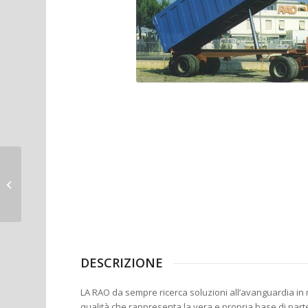
Ribaltabile a scarico
posteriore per
trasporto scarti da
macellazione
DESCRIZIONE
LA RAO da sempre ricerca soluzioni all’avanguardia in 
qualità che rappresenta la vera e propria base di part