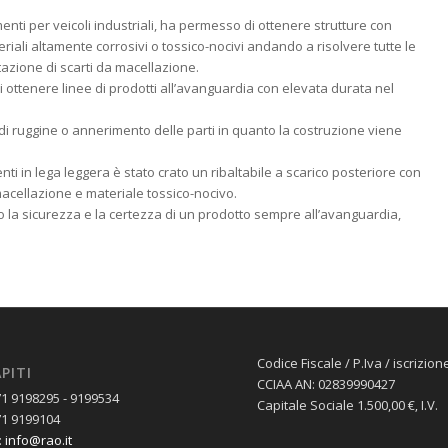
imenti per veicoli industriali, ha permesso di ottenere strutture con
riali altamente corrosivi o tossico-nocivi andando a risolvere tutte le
tazione di scarti da macellazione.
i ottenere linee di prodotti all’avanguardia con elevata durata nel
e di ruggine o annerimento delle parti in quanto la costruzione viene
ti in lega leggera è stato crato un ribaltabile a scarico posteriore con
macellazione e materiale tossico-nocivo.
to la sicurezza e la certezza di un prodotto sempre all’avanguardia,
Codice Fiscale / P.Iva / iscrizion
PITI
CCIAA AN: 02839990427
71 9198295 - 9199534
Capitale Sociale 1.500,00 €‚ I.V.
71 9199104
:
info@rao.it