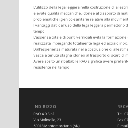
L’utilizzo della lega leggera nella costruzione di allest
elevate qualità meccaniche, idonee al trasporto di mate
problematiche igienico-sanitarie relative alla movimen
I vantaggi dati dall’uso della lega leggera permettono d
tempo.
L’assenza totale di punti verniciati evita la formazion
realizzata impiegando totalmente lega ed acciaio inox.
Dall’esperienza maturata nella costruzione di allestimen
vasca a tenuta stagna idoneo al trasporto di scarti di 
Avere scelto un ribaltabile RAO significa avere preferi
resistente nel tempo
INDIRIZZO
RECA
RAO 4.0 S.r.l.
Tel. 0
Via Molinello, 23
Fax 0
60018 Montemarciano (AN)
E-mail