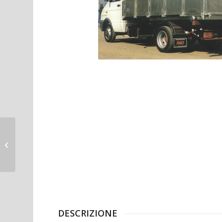
Cassone fisso in
acciaio – veicoli
patente B
DESCRIZIONE